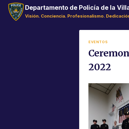
Saltar
Departamento de Policía de la Vi
al
Visión. Conciencia. Profesionalismo. Dedicació
Contenido
EVENTOS
Ceremoni
2022