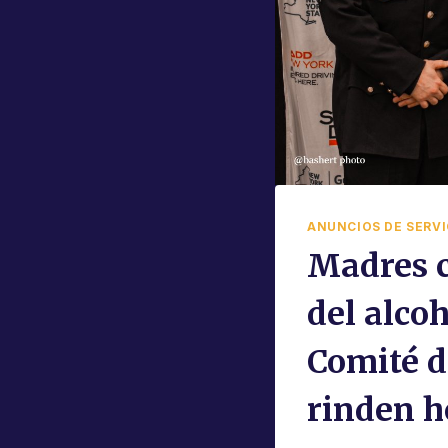
ANUNCIOS DE SERVI
Madres c
del alco
Comité d
rinden h