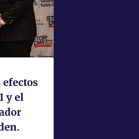
 efectos
 y el
nador
den.